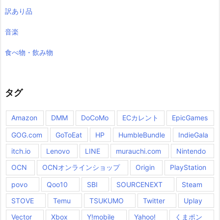
訳あり品
音楽
食べ物・飲み物
タグ
Amazon
DMM
DoCoMo
ECカレント
EpicGames
GOG.com
GoToEat
HP
HumbleBundle
IndieGala
itch.io
Lenovo
LINE
murauchi.com
Nintendo
OCN
OCNオンラインショップ
Origin
PlayStation
povo
Qoo10
SBI
SOURCENEXT
Steam
STOVE
Temu
TSUKUMO
Twitter
Uplay
Vector
Xbox
Y!mobile
Yahoo!
くまポン