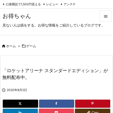
口座開設で1,500円貰える
レビュー
アンテナ

アーカイブ（旧サイト）
Feedly
RSS
お得ちゃん

見ない人は損をする。お得な情報をご紹介しているブログです。

メニュ

サイド

ホーム
>

ゲーム

前へ

「ロケットアリーナ スタンダードエディション」が
次へ
無料配布中。

検索

2020年8月2日
Copy