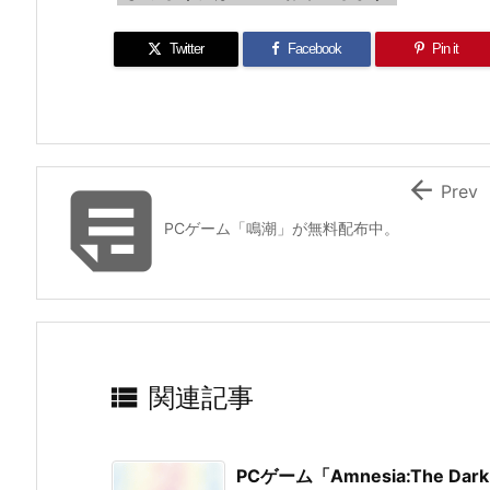
Twitter
Facebook
Pin it


Prev
PCゲーム「鳴潮」が無料配布中。

関連記事
PCゲーム「Amnesia:The Da