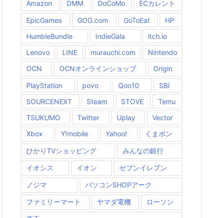
Amazon
DMM
DoCoMo
ECカレント
EpicGames
GOG.com
GoToEat
HP
HumbleBundle
IndieGala
itch.io
Lenovo
LINE
murauchi.com
Nintendo
OCN
OCNオンラインショップ
Origin
PlayStation
povo
Qoo10
SBI
SOURCENEXT
Steam
STOVE
Temu
TSUKUMO
Twitter
Uplay
Vector
Xbox
Y!mobile
Yahoo!
くまポン
ひかりTVショッピング
みんなの銀行
イオシス
イオン
セブンイレブン
ノジマ
パソコンSHOPアーク
ファミリーマート
ヤマダ電機
ローソン