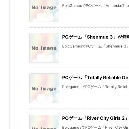
EpicGamesでPCゲーム「Amnesia:The Da
PCゲーム「Shenmue 3」が
EpicGamesでPCゲーム「Shenmue 
PCゲーム「Totally Reliable 
EpicgamesでPCゲーム「Totally Reliable 
PCゲーム「River City Girl
EpicgamesでPCゲーム「River City Gi