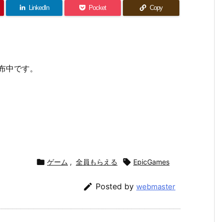
LinkedIn
Pocket
Copy
料配布中です。

ゲーム
,
全員もらえる

EpicGames

Posted by
webmaster