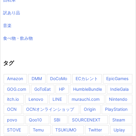
訳あり品
音楽
食べ物・飲み物
タグ
Amazon
DMM
DoCoMo
ECカレント
EpicGames
GOG.com
GoToEat
HP
HumbleBundle
IndieGala
itch.io
Lenovo
LINE
murauchi.com
Nintendo
OCN
OCNオンラインショップ
Origin
PlayStation
povo
Qoo10
SBI
SOURCENEXT
Steam
STOVE
Temu
TSUKUMO
Twitter
Uplay