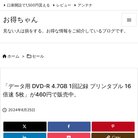
口座開設で1,500円貰える
レビュー
アンテナ

アーカイブ（旧サイト）
Feedly
RSS
お得ちゃん

見ない人は損をする。お得な情報をご紹介しているブログです。

メニュ

サイド

ホーム
>

セール

前へ

「データ用 DVD-R 4.7GB 1回記録 プリンタブル 16
次へ
倍速 5枚」が460円で販売中。

検索

2024年6月25日
Copy