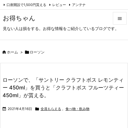
口座開設で1,500円貰える
レビュー
アンテナ

アーカイブ（旧サイト）
Feedly
RSS
お得ちゃん

見ない人は損をする。お得な情報をご紹介しているブログです。

メニュ

サイド

ホーム
>

ローソン

前へ

ローソンで、「サントリー クラフトボス レモンティ
次へ
ー 450ml」を買うと「クラフトボス フルーツティー

450ml」が貰える。
検索

2021年4月16日

全員もらえる
,
食べ物・飲み物