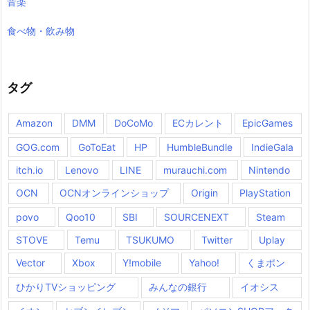
音楽
食べ物・飲み物
タグ
Amazon
DMM
DoCoMo
ECカレント
EpicGames
GOG.com
GoToEat
HP
HumbleBundle
IndieGala
itch.io
Lenovo
LINE
murauchi.com
Nintendo
OCN
OCNオンラインショップ
Origin
PlayStation
povo
Qoo10
SBI
SOURCENEXT
Steam
STOVE
Temu
TSUKUMO
Twitter
Uplay
Vector
Xbox
Y!mobile
Yahoo!
くまポン
ひかりTVショッピング
みんなの銀行
イオシス