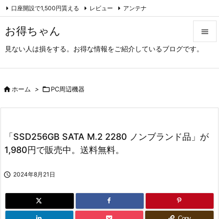
口座開設で1,500円貰える
レビュー
アンテナ

アーカイブ（旧サイト）
Feedly
RSS
お得ちゃん

見ない人は損をする。お得な情報をご紹介しているブログです。

メニュ

サイド

ホーム
>

PC周辺機器

前へ

「SSD256GB SATA M.2 2280 ノンブランド品」が
次へ
1,980円で販売中。送料無料。

検索

2024年8月21日
Copy