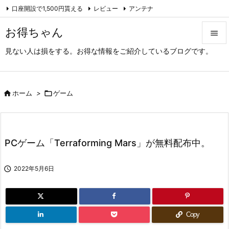
口座開設で1,500円貰える
レビュー
アンテナ

アーカイブ（旧サイト）
Feedly
RSS
お得ちゃん

見ない人は損をする。お得な情報をご紹介しているブログです。

メニュ

サイド

ホーム
>

ゲーム

前へ

PCゲーム「Terraforming Mars」が無料配布中。
次へ


2022年5月6日
検索
Copy