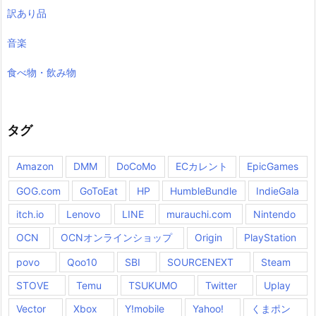
訳あり品
音楽
食べ物・飲み物
タグ
Amazon
DMM
DoCoMo
ECカレント
EpicGames
GOG.com
GoToEat
HP
HumbleBundle
IndieGala
itch.io
Lenovo
LINE
murauchi.com
Nintendo
OCN
OCNオンラインショップ
Origin
PlayStation
povo
Qoo10
SBI
SOURCENEXT
Steam
STOVE
Temu
TSUKUMO
Twitter
Uplay
Vector
Xbox
Y!mobile
Yahoo!
くまポン