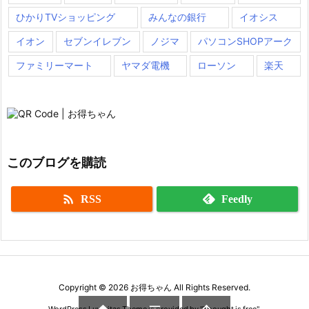
ひかりTVショッピング
みんなの銀行
イオシス
イオン
セブンイレブン
ノジマ
パソコンSHOPアーク
ファミリーマート
ヤマダ電機
ローソン
楽天
このブログを購読

RSS
Feedly
Copyright ©
2026
お得ちゃん
All Rights Reserved.
WordPress Luxeritas Theme is provided by "
Thought is free
".