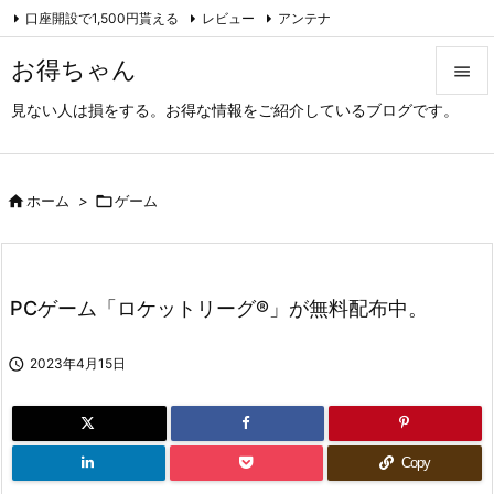
口座開設で1,500円貰える
レビュー
アンテナ

アーカイブ（旧サイト）
Feedly
RSS
お得ちゃん

見ない人は損をする。お得な情報をご紹介しているブログです。

メニュ

サイド

ホーム
>

ゲーム

前へ

PCゲーム「ロケットリーグ®」が無料配布中。
次へ


2023年4月15日
検索
Copy