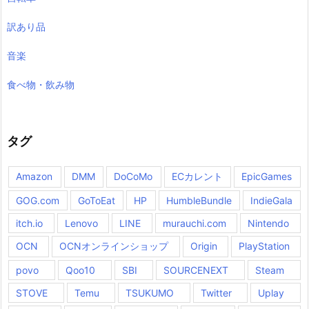
訳あり品
音楽
食べ物・飲み物
タグ
Amazon
DMM
DoCoMo
ECカレント
EpicGames
GOG.com
GoToEat
HP
HumbleBundle
IndieGala
itch.io
Lenovo
LINE
murauchi.com
Nintendo
OCN
OCNオンラインショップ
Origin
PlayStation
povo
Qoo10
SBI
SOURCENEXT
Steam
STOVE
Temu
TSUKUMO
Twitter
Uplay