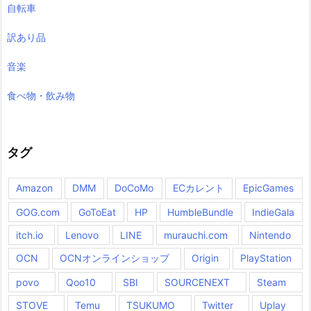
自転車
訳あり品
音楽
食べ物・飲み物
タグ
Amazon
DMM
DoCoMo
ECカレント
EpicGames
GOG.com
GoToEat
HP
HumbleBundle
IndieGala
itch.io
Lenovo
LINE
murauchi.com
Nintendo
OCN
OCNオンラインショップ
Origin
PlayStation
povo
Qoo10
SBI
SOURCENEXT
Steam
STOVE
Temu
TSUKUMO
Twitter
Uplay