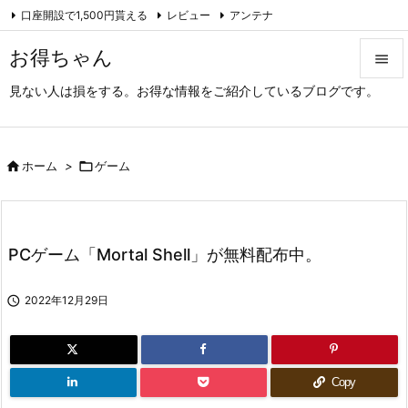
口座開設で1,500円貰える
レビュー
アンテナ

アーカイブ（旧サイト）
Feedly
RSS
お得ちゃん

見ない人は損をする。お得な情報をご紹介しているブログです。

メニュ

サイド

ホーム
>

ゲーム

前へ

PCゲーム「Mortal Shell」が無料配布中。
次へ


2022年12月29日
検索
Copy