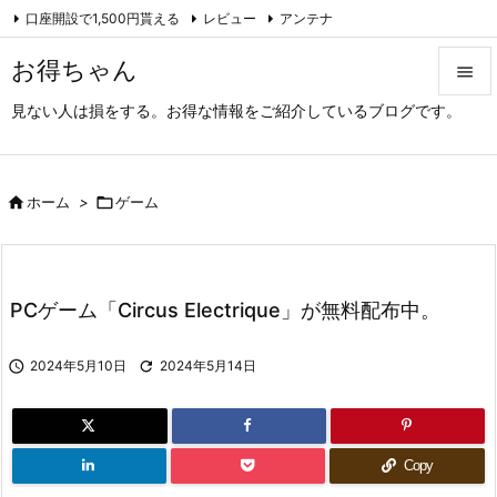
口座開設で1,500円貰える
レビュー
アンテナ

アーカイブ（旧サイト）
Feedly
RSS
お得ちゃん

見ない人は損をする。お得な情報をご紹介しているブログです。

メニュ

サイド

ホーム
>

ゲーム

前へ

PCゲーム「Circus Electrique」が無料配布中。
次へ


2024年5月10日

2024年5月14日
検索
Copy