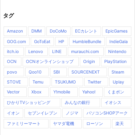
タグ
Amazon
DMM
DoCoMo
ECカレント
EpicGames
GOG.com
GoToEat
HP
HumbleBundle
IndieGala
itch.io
Lenovo
LINE
murauchi.com
Nintendo
OCN
OCNオンラインショップ
Origin
PlayStation
povo
Qoo10
SBI
SOURCENEXT
Steam
STOVE
Temu
TSUKUMO
Twitter
Uplay
Vector
Xbox
Y!mobile
Yahoo!
くまポン
ひかりTVショッピング
みんなの銀行
イオシス
イオン
セブンイレブン
ノジマ
パソコンSHOPアーク
ファミリーマート
ヤマダ電機
ローソン
楽天