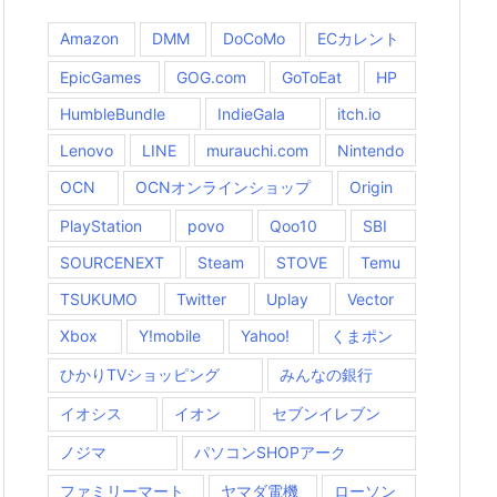
Amazon
DMM
DoCoMo
ECカレント
EpicGames
GOG.com
GoToEat
HP
HumbleBundle
IndieGala
itch.io
Lenovo
LINE
murauchi.com
Nintendo
OCN
OCNオンラインショップ
Origin
PlayStation
povo
Qoo10
SBI
SOURCENEXT
Steam
STOVE
Temu
TSUKUMO
Twitter
Uplay
Vector
Xbox
Y!mobile
Yahoo!
くまポン
ひかりTVショッピング
みんなの銀行
イオシス
イオン
セブンイレブン
ノジマ
パソコンSHOPアーク
ファミリーマート
ヤマダ電機
ローソン