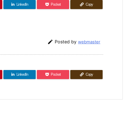
LinkedIn
Pocket
Copy

Posted by
webmaster
LinkedIn
Pocket
Copy